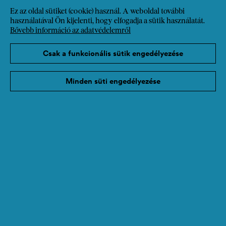
Ez az oldal sütiket (cookie) használ. A weboldal további
használatával Ön kijelenti, hogy elfogadja a sütik használatát.
Bővebb információ az adatvédelemről
Csak a funkcionális sütik engedélyezése
A pályázati kiírás lezárult
Minden süti engedélyezése
A SozialMarie pályázati szakasza 2026. január
14-án lezárult. 6 országból 366 projekt érkezett
be hozzánk! Jelenleg a projektek nemzetközi
szakértőink általi értékelése zajlik.
Tovább olvasok
12/18/25
Hírek