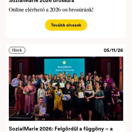
SozialMarie 2026 brossúra
Online elérhető a 2026-os brosúránk!
Tovább olvasok
05/11/26
Hírek
SozialMarie 2026: Felgördül a függöny – a