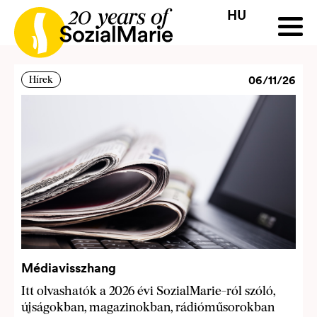
Blog
HU
HR
HU
SK
SL
Pályázat
Projektek
Insights
Média
Podcast
Kap
06/11/26
Hírek
Médiavisszhang
Itt olvashatók a 2026 évi SozialMarie-ról szóló,
újságokban, magazinokban, rádióműsorokban