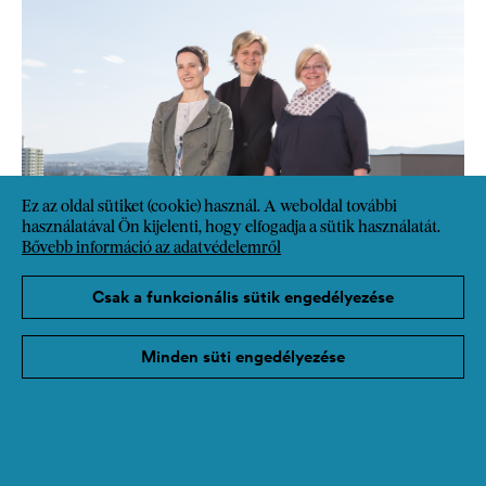
Ez az oldal sütiket (cookie) használ. A weboldal további
használatával Ön kijelenti, hogy elfogadja a sütik használatát.
Bővebb információ az adatvédelemről
Csak a funkcionális sütik engedélyezése
Minden süti engedélyezése