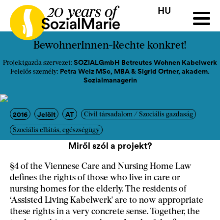
HU
HR
HU
SK
SL
Pályázat
Projektek
Insights
Média
Podcast
Kap
BewohnerInnen-Rechte konkret!
SOZIALGmbH Betreutes Wohnen Kabelwerk
Projektgazda szervezet:
Petra Welz MSc, MBA & Sigrid Ortner, akadem.
Felelős személy:
Sozialmanagerin
2016
Jelölt
AT
Civil társadalom / Szociális gazdaság
Szociális ellátás, egészségügy
Miről szól a projekt?
§4 of the Viennese Care and Nursing Home Law
defines the rights of those who live in care or
nursing homes for the elderly. The residents of
‘Assisted Living Kabelwerk' are to now appropriate
these rights in a very concrete sense. Together, the