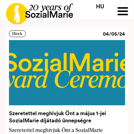
Blog
HU
HR
HU
SK
SL
Pályázat
Projektek
Insights
Média
Podcast
Kap
04/05/24
Hírek
Szeretettel meghívjuk Önt a május 1-jei
SozialMarie díjátadó ünnepségre
Szeretettel meghívjuk Önt a SozialMarie