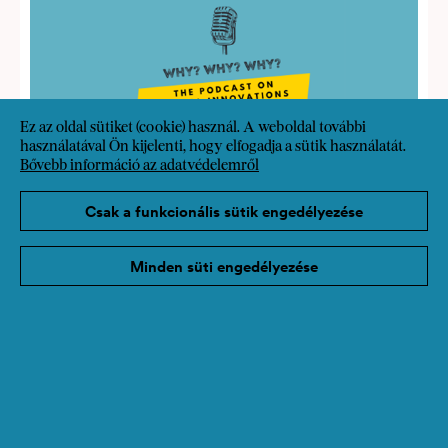
Ez az oldal sütiket (cookie) használ. A weboldal további
használatával Ön kijelenti, hogy elfogadja a sütik használatát.
Bővebb információ az adatvédelemről
"Why? Why? Why?" címmel indul podcastunk
- hallgasson bele és inspirálódjon!
Csak a funkcionális sütik engedélyezése
A SozialMarie podcast mostantól
elérhető. Ismerje meg a SozialMarie társadalmi
Minden süti engedélyezése
innovátorainak történeteit hónapról hónapra,
akik három fontos kérdésre adnak választ:
Miért kezdték el? Miért működött? Miért
érdemes folytatni? Hallgassa meg
podcastunkat a Spotifyon, az Apple
Podcastokon és a Google Podcastokon:
Tovább olvasok