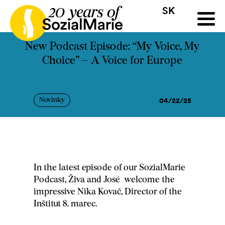
SK
HR
HU
SK
SL
ýzva
Projekty
Insights
Médiá
Podcast
Kontakt
New Podcast Episode: “My Voice, My
Choice” – A Voice for Europe
04/22/25
Novinky
In the latest episode of our SozialMarie
Podcast, Živa and José welcome the
impressive Nika Kovač, Director of the
Inštitut 8. marec.