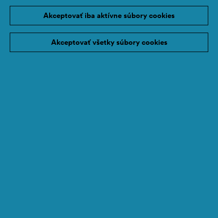
Akceptovať iba aktívne súbory cookies
Akceptovať všetky súbory cookies
Prihláste sa k odberu
newslettera
Vlastnícke práva
Ochrana údajov