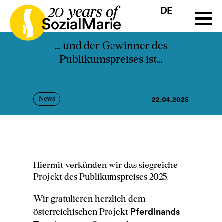
DE
HR
HU
SK
SL
Ausschreibung
Projekte
News
Downloads
Podc
... und der Gewinner des
Publikumspreises ist...
22.04.2025
News
Hiermit verkünden wir das siegreiche
Projekt des Publikumspreises 2025.
Wir gratulieren herzlich dem
Pferdinands
österreichischen Projekt