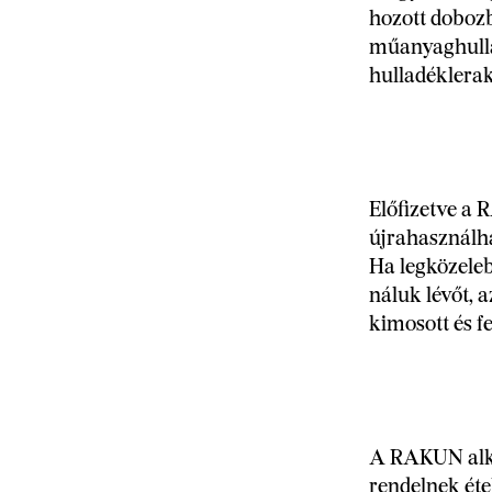
hozott dobozb
műanyaghulla
hulladéklera
Előfizetve a
újrahasználha
Ha legközeleb
náluk lévőt, 
kimosott és fe
A RAKUN alkal
rendelnek éte