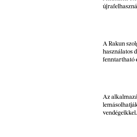
újrafelhaszná
A Rakun szol
használatos d
fenntartható 
Az alkalmazás
lemásolhatjá
vendégeikkel