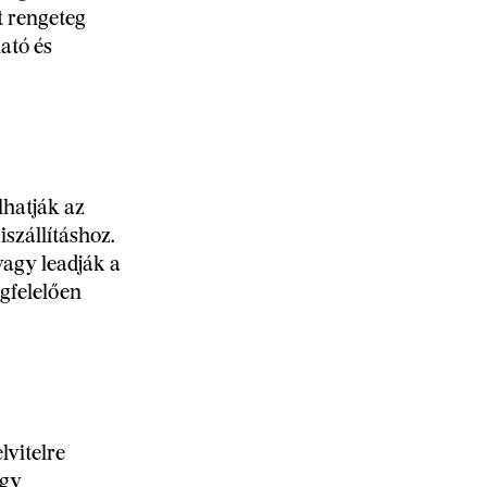
t rengeteg
ató és
lhatják az
szállításhoz.
vagy leadják a
egfelelően
lvitelre
ogy