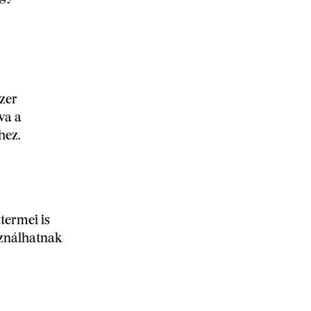
zer
va a
hez.
termei is
sználhatnak