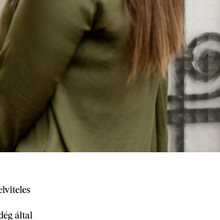
lviteles
ég által