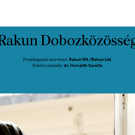
cast
Kapcsolat
Rakun Dobozközössé
Rakun Kft./Rakun Ltd.
Projektgazda szervezet:
dr. Horvátth Sarolta
Felelős személy: