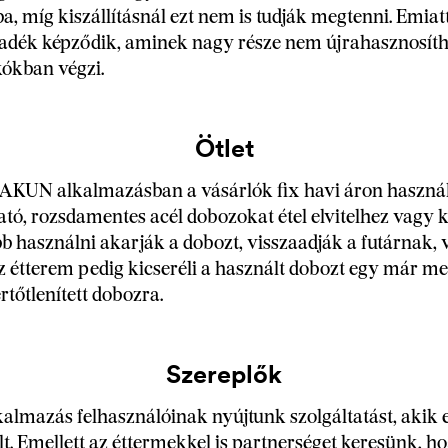
a, míg kiszállításnál ezt nem is tudják megtenni. Emiat
dék képződik, aminek nagy része nem újrahasznosíth
kókban végzi.
Ötlet
 RAKUN alkalmazásban a vásárlók fix havi áron haszná
tó, rozsdamentes acél dobozokat étel elvitelhez vagy ki
b használni akarják a dobozt, visszaadják a futárnak, 
az étterem pedig kicseréli a használt dobozt egy már m
rtőtlenített dobozra.
Szereplők
mazás felhasználóinak nyújtunk szolgáltatást, akik e
lt. Emellett az éttermekkel is partnerséget keresünk, h