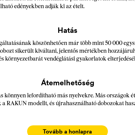
lható edényekben adják ki az ételt.
Hatás
gáltatásának köszönhetően már több mint 50 000 egys
obozt sikerült kiváltani, jelentős mértékben hozzájárul
és környezetbarát vendéglátási gyakorlatok elterjedésé
Átemelhetőség
 könnyen lefordítható más nyelvekre. Más országok ét
k a RAKUN modellt, és újrahasználható dobozokat ha
.
Tovább a honlapra