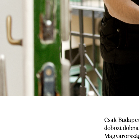
Csak Budapest
dobozt dobnak
Magyarországo