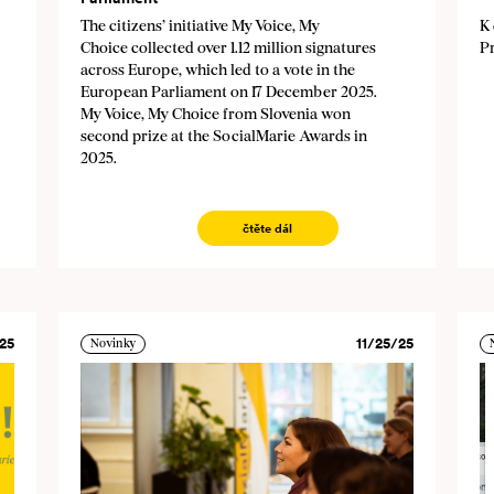
The citizens’ initiative My Voice, My
K
Choice collected over 1.12 million signatures
P
across Europe, which led to a vote in the
European Parliament on 17 December 2025.
My Voice, My Choice from Slovenia won
second prize at the SocialMarie Awards in
2025.
čtěte dál
25
11/25/25
Novinky