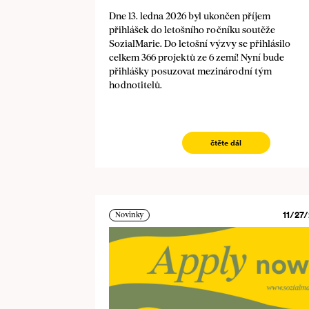
Dne 13. ledna 2026 byl ukončen příjem
přihlášek do letošního ročníku soutěže
SozialMarie. Do letošní výzvy se přihlásilo
celkem 366 projektů ze 6 zemí! Nyní bude
přihlášky posuzovat mezinárodní tým
hodnotitelů.
čtěte dál
11/27/
Novinky