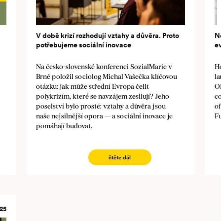
V době krizí rozhodují vztahy a důvěra. Proto
N
potřebujeme sociální inovace
e
Na česko-slovenské konferenci SozialMarie v
Ho
Brně položil sociolog Michal Vašečka klíčovou
l
otázku: jak může střední Evropa čelit
OE
polykrizím, které se navzájem zesilují? Jeho
c
poselství bylo prosté: vztahy a důvěra jsou
of
naše nejsilnější opora — a sociální inovace je
F
pomáhají budovat.
čtěte dál
25