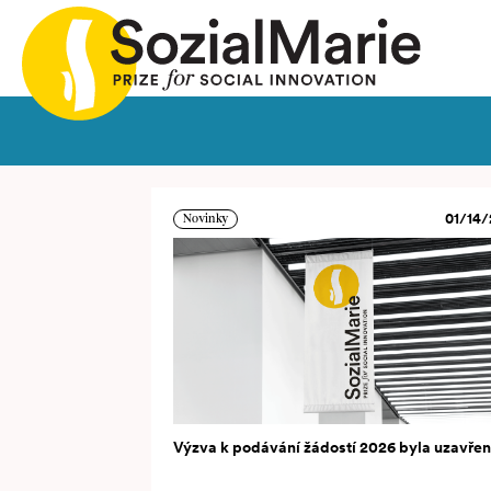
ria
Výzva
Projekty
Insights
Media
Podcast
K
01/14/
Novinky
Výzva k podávání žádostí 2026 byla uzavře