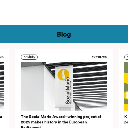
ontakt
Blog
26
12/18/25
Novinky
na
The SocialMarie Award–winning project of
K
2025 makes history in the European
p
Parliament