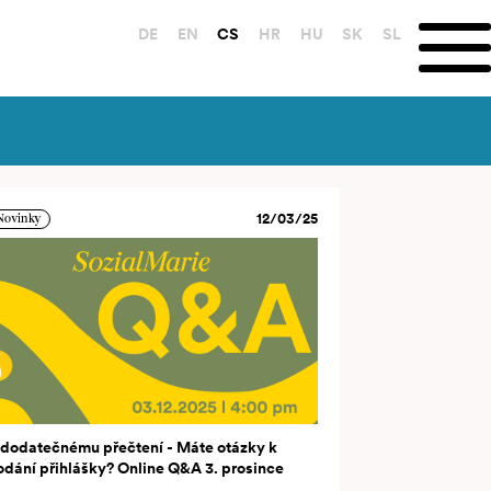
DE
EN
CS
HR
HU
SK
SL
12/03/25
Novinky
 dodatečnému přečtení - Máte otázky k
odání přihlášky? Online Q&A 3. prosince