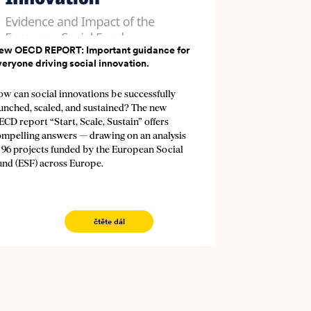
ew OECD REPORT: Important guidance for
veryone driving social innovation.
w can social innovations be successfully
aunched, scaled, and sustained? The new
CD report “Start, Scale, Sustain” offers
ompelling answers — drawing on an analysis
 96 projects funded by the European Social
und (ESF) across Europe.
čtěte dál