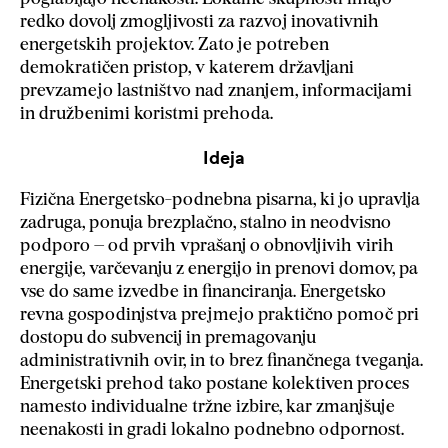
redko dovolj zmogljivosti za razvoj inovativnih
energetskih projektov. Zato je potreben
demokratičen pristop, v katerem državljani
prevzamejo lastništvo nad znanjem, informacijami
in družbenimi koristmi prehoda.
Ideja
Fizična Energetsko-podnebna pisarna, ki jo upravlja
zadruga, ponuja brezplačno, stalno in neodvisno
podporo – od prvih vprašanj o obnovljivih virih
energije, varčevanju z energijo in prenovi domov, pa
vse do same izvedbe in financiranja. Energetsko
revna gospodinjstva prejmejo praktično pomoč pri
dostopu do subvencij in premagovanju
administrativnih ovir, in to brez finančnega tveganja.
Energetski prehod tako postane kolektiven proces
namesto individualne tržne izbire, kar zmanjšuje
neenakosti in gradi lokalno podnebno odpornost.