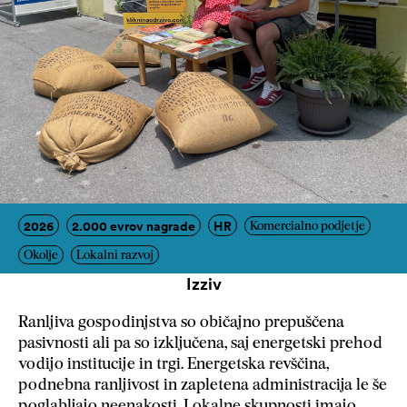
2026
2.000 evrov nagrade
HR
Komercialno podjetje
Okolje
Lokalni razvoj
Izziv
Ranljiva gospodinjstva so običajno prepuščena
pasivnosti ali pa so izključena, saj energetski prehod
vodijo institucije in trgi. Energetska revščina,
podnebna ranljivost in zapletena administracija le še
poglabljajo neenakosti. Lokalne skupnosti imajo