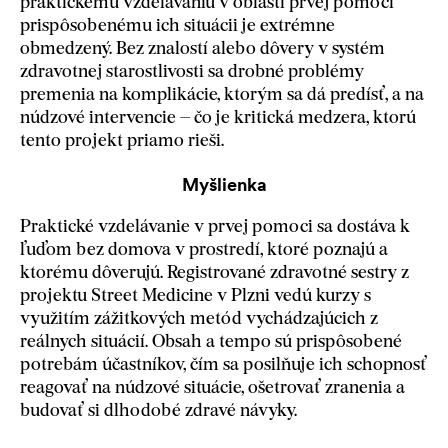
praktickému vzdelávaniu v oblasti prvej pomoci
prispôsobenému ich situácii je extrémne
obmedzený. Bez znalostí alebo dôvery v systém
zdravotnej starostlivosti sa drobné problémy
premenia na komplikácie, ktorým sa dá predísť, a na
núdzové intervencie – čo je kritická medzera, ktorú
tento projekt priamo rieši.
Myšlienka
Praktické vzdelávanie v prvej pomoci sa dostáva k
ľuďom bez domova v prostredí, ktoré poznajú a
ktorému dôverujú. Registrované zdravotné sestry z
projektu Street Medicine v Plzni vedú kurzy s
využitím zážitkových metód vychádzajúcich z
reálnych situácií. Obsah a tempo sú prispôsobené
potrebám účastníkov, čím sa posilňuje ich schopnosť
reagovať na núdzové situácie, ošetrovať zranenia a
budovať si dlhodobé zdravé návyky.