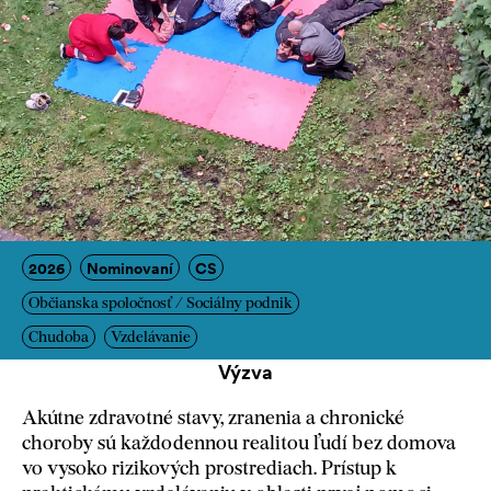
2026
Nominovaní
CS
Občianska spoločnosť / Sociálny podnik
Chudoba
Vzdelávanie
Výzva
Akútne zdravotné stavy, zranenia a chronické
choroby sú každodennou realitou ľudí bez domova
vo vysoko rizikových prostrediach. Prístup k