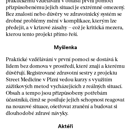
praktickému vzdělávání v oblasti první pomoci
přizpůsobenému jejich situaci je extrémně omezený.
Bez znalostí nebo důvěry ve zdravotnický systém se
drobné problémy mění v komplikace, kterým lze
předejít, a v krizové zásahy – což je kritická mezera,
kterou tento projekt přímo řeší.
Myšlenka
Praktické vzdělávání v první pomoci se dostává k
lidem bez domova v prostředí, které znají a kterému
důvěřují. Registrované zdravotní sestry z projektu
Street Medicine v Plzni vedou kurzy s využitím
zážitkových metod vycházejících z reálných situací.
Obsah a tempo jsou přizpůsobeny potřebám
účastníků, čímž se posiluje jejich schopnost reagovat
na nouzové situace, ošetřovat zranění a budovat si
dlouhodobé zdravé návyky.
Aktéři