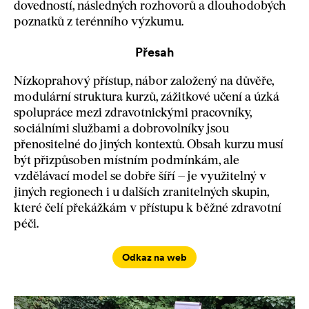
dovedností, následných rozhovorů a dlouhodobých
poznatků z terénního výzkumu.
Přesah
Nízkoprahový přístup, nábor založený na důvěře,
modulární struktura kurzů, zážitkové učení a úzká
spolupráce mezi zdravotnickými pracovníky,
sociálními službami a dobrovolníky jsou
přenositelné do jiných kontextů. Obsah kurzu musí
být přizpůsoben místním podmínkám, ale
vzdělávací model se dobře šíří – je využitelný v
jiných regionech i u dalších zranitelných skupin,
které čelí překážkám v přístupu k běžné zdravotní
péči.
Odkaz na web