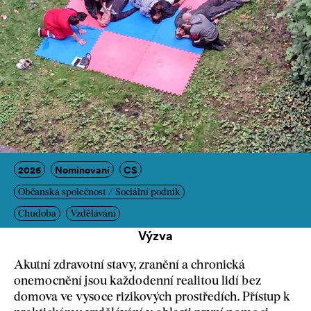
2026
Nominovaní
CS
Občanská společnost / Sociální podnik
Chudoba
Vzdělávání
Výzva
Akutní zdravotní stavy, zranění a chronická
onemocnění jsou každodenní realitou lidí bez
domova ve vysoce rizikových prostředích. Přístup k