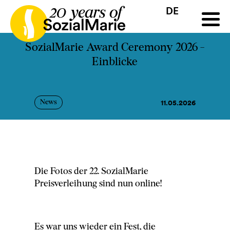
DE
HR
HU
SK
SL
Ausschreibung
Projekte
News
Downloads
Podc
SozialMarie Award Ceremony 2026 -
Einblicke
11.05.2026
News
Die Fotos der 22. SozialMarie
Preisverleihung sind nun online!
Es war uns wieder ein Fest, die