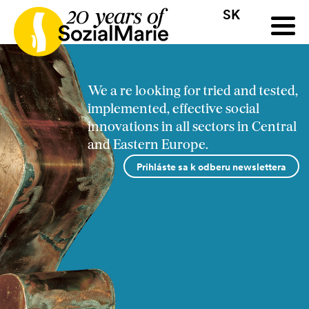
SK
HR
HU
SK
SL
ýzva
Projekty
Insights
Médiá
Podcast
Kontakt
We a re looking for tried and tested,
implemented, effective social
innovations in all sectors in Central
and Eastern Europe.
Prihláste sa k odberu newslettera