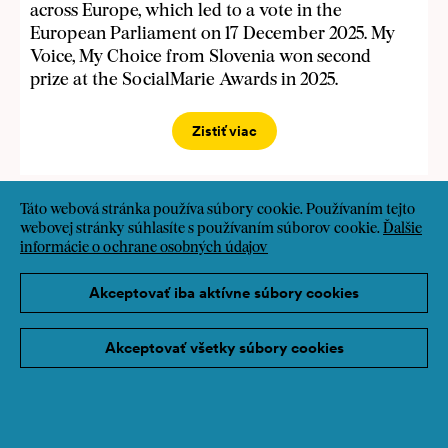
across Europe, which led to a vote in the
European Parliament on 17 December 2025. My
Voice, My Choice from Slovenia won second
prize at the SocialMarie Awards in 2025.
Zistiť viac
Táto webová stránka používa súbory cookie. Používaním tejto
12/03/25
Novinky
webovej stránky súhlasíte s používaním súborov cookie.
Ďalšie
informácie o ochrane osobných údajov
Otázky k podaniu prihlášky? Online Q&A 3.
decembra
Akceptovať iba aktívne súbory cookies
2025-11-20 Q&A Präsentation1.pdf Ak plánujete
prihlásiť svoj projekt na cenu SozialMarie,
Akceptovať všetky súbory cookies
srdečne vás pozývame na našu online Q&A
diskusiu.
Zistiť viac