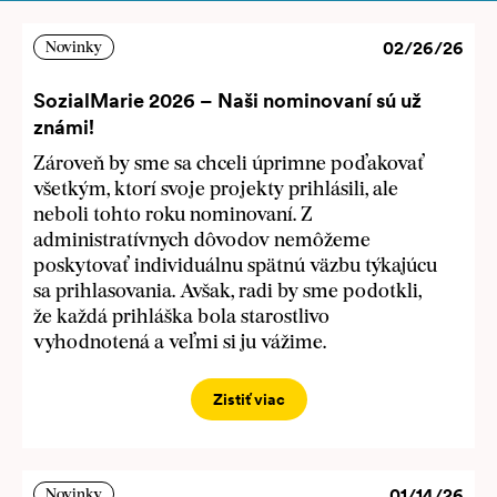
02/26/26
Novinky
SozialMarie 2026 – Naši nominovaní sú už
známi!
Zároveň by sme sa chceli úprimne poďakovať
všetkým, ktorí svoje projekty prihlásili, ale
neboli tohto roku nominovaní. Z
administratívnych dôvodov nemôžeme
poskytovať individuálnu spätnú väzbu týkajúcu
sa prihlasovania. Avšak, radi by sme podotkli,
že každá prihláška bola starostlivo
vyhodnotená a veľmi si ju vážime.
Zistiť viac
01/14/26
Novinky