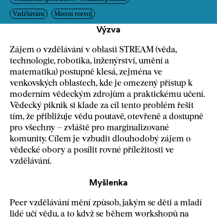
Vzdělávání
Místní rozvoj
Výzva
Zájem o vzdělávání v oblasti STREAM (věda,
technologie, robotika, inženýrství, umění a
matematika) postupně klesá, zejména ve
venkovských oblastech, kde je omezený přístup k
moderním vědeckým zdrojům a praktickému učení.
Vědecký piknik si klade za cíl tento problém řešit
tím, že přibližuje vědu poutavě, otevřeně a dostupně
pro všechny – zvláště pro marginalizované
komunity. Cílem je vzbudit dlouhodobý zájem o
vědecké obory a posílit rovné příležitosti ve
vzdělávání.
Myšlenka
Peer vzdělávání mění způsob, jakým se děti a mladí
lidé učí vědu, a to když se během workshopů na