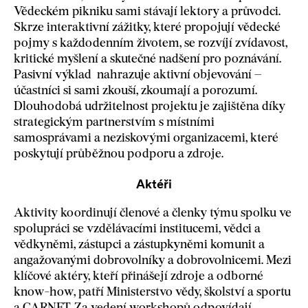
Vědeckém pikniku sami stávají lektory a průvodci.
Skrze interaktivní zážitky, které propojují vědecké
pojmy s každodenním životem, se rozvíjí zvídavost,
kritické myšlení a skutečné nadšení pro poznávání.
Pasivní výklad nahrazuje aktivní objevování –
účastníci si sami zkouší, zkoumají a porozumí.
Dlouhodobá udržitelnost projektu je zajištěna díky
strategickým partnerstvím s místními
samosprávami a neziskovými organizacemi, které
poskytují průběžnou podporu a zdroje.
Aktéři
Aktivity koordinují členové a členky týmu spolku ve
spolupráci se vzdělávacími institucemi, vědci a
vědkyněmi, zástupci a zástupkyněmi komunit a
angažovanými dobrovolníky a dobrovolnicemi. Mezi
klíčové aktéry, kteří přinášejí zdroje a odborné
know-how, patří Ministerstvo vědy, školství a sportu