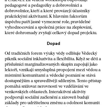
a CARNET. Za vedení workshopů odpovídají
pedagogové a pedagožky a dobrovolníci a
dobrovolnice, kteří a které provázejí účastníky
praktickými aktivitami. K hlavním faktorům
úspěchu patří jasně vymezené role, pravidelné
vyhodnocování a společná práce na zlepšování,
které dohromady zvyšují celkový dopad projektu.
Dopad
Od tradičních forem výuky vědy odlišuje Vědecký
piknik sociální inkluzivita a flexibilita. Když se děti a
příslušníci marginalizovaných skupin zapojují jako
lektoři, vznikají smysluplná propojení mezi vědou a
místními komunitami a vědecké poznání se stává
dostupnějším a spravedlivěji sdíleným. Tento přístup
pomáhá snižovat nerovnosti ve vzdělávání ve
venkovských oblastech. Interaktivní aktivity
podporují sociální začlenění a zároveň budují
základy pro udržitelnou změnu a odolnost komunit