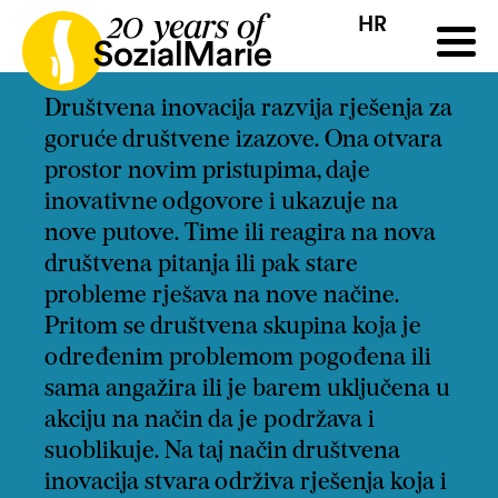
HR
HR
HU
SK
SL
ji
Natječaj
Projekti
Insights
Mediji
Podcast
Kon
Društvena inovacija razvija rješenja za
goruće društvene izazove. Ona otvara
prostor novim pristupima, daje
inovativne odgovore i ukazuje na
nove putove. Time ili reagira na nova
društvena pitanja ili pak stare
probleme rješava na nove načine.
Pritom se društvena skupina koja je
određenim problemom pogođena ili
sama angažira ili je barem uključena u
akciju na način da je podržava i
suoblikuje. Na taj način društvena
inovacija stvara održiva rješenja koja i