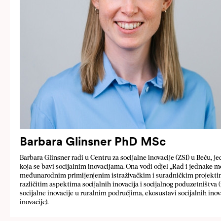
Barbara Glinsner PhD MSc
Barbara Glinsner radi u Centru za socijalne inovacije (ZSI) u Beču, je
koja se bavi socijalnim inovacijama. Ona vodi odjel „Rad i jednake m
međunarodnim primijenjenim istraživačkim i suradničkim projektima
različitim aspektima socijalnih inovacija i socijalnog poduzetništva (
socijalne inovacije u ruralnim područjima, ekosustavi socijalnih inova
inovacije).