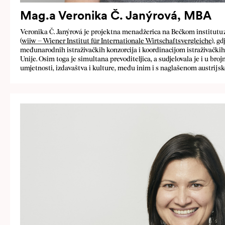
Mag.a Veronika Č. Janýrová, MBA
Veronika Č. Janýrová je projektna menadžerica na Bečkom institut
(
wiiw – Wiener Institut für Internationale Wirtschaftsvergleiche
), g
međunarodnih istraživačkih konzorcija i koordinacijom istraživački
Unije. Osim toga je simultana prevoditeljica, a sudjelovala je i u br
umjetnosti, izdavaštva i kulture, među inim i s naglašenom austri