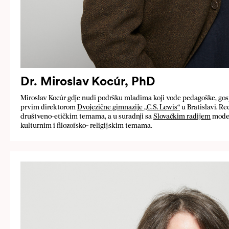
Dr. Miroslav Kocúr, PhD
Miroslav Kocúr gdje nudi podršku mladima koji vode pedagoške, gospo
prvim direktorom
Dvojezične gimnazije „C. S. Lewis“
u Bratislavi. Re
društveno-etičkim temama, a u suradnji sa
Slovačkim radijem
moder
kulturnim i filozofsko- religijskim temama.