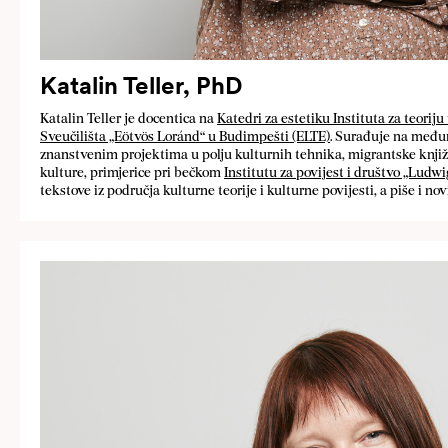
Katalin Teller, PhD
Katalin Teller je docentica na
Katedri za estetiku Instituta za teoriju
Sveučilišta „Eötvös Loránd“ u Budimpešti (ELTE)
. Surađuje na među
znanstvenim projektima u polju kulturnih tehnika, migrantske knjiž
kulture, primjerice pri bečkom
Institutu za povijest i društvo „Ludw
tekstove iz područja kulturne teorije i kulturne povijesti, a piše i no