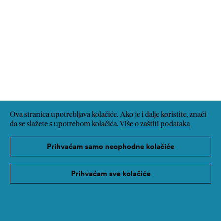
Ova stranica upotrebljava kolačiće. Ako je i dalje koristite, znači
da se slažete s upotrebom kolačića.
Više o zaštiti podataka
Prihvaćam samo neophodne kolačiće
Prihvaćam sve kolačiće