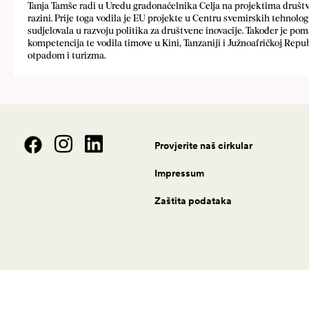
Tanja Tamše radi u Uredu gradonačelnika Celja na projektima društve
razini. Prije toga vodila je EU projekte u Centru svemirskih tehnol
sudjelovala u razvoju politika za društvene inovacije. Također je po
kompetencija te vodila timove u Kini, Tanzaniji i Južnoafričkoj Repu
otpadom i turizma.
Provjerite naš cirkular
Impressum
Zaštita podataka