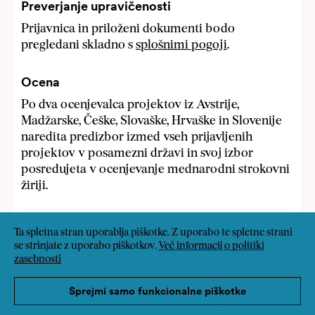
Preverjanje upravičenosti
Prijavnica in priloženi dokumenti bodo
pregledani skladno s
splošnimi pogoji
.
Ocena
Po dva ocenjevalca projektov iz Avstrije,
Madžarske, Češke, Slovaške, Hrvaške in Slovenije
naredita predizbor izmed vseh prijavljenih
projektov v posamezni državi in svoj izbor
posredujeta v ocenjevanje mednarodni strokovni
žiriji.
Odločitev žirije
Ta spletna stran uporablja piškotke. Z uporabo te spletne strani
Na podlagi tega predizbora se žirija odloči v treh
se strinjate z uporabo piškotkov.
Več informacij o politiki
zasebnosti
korakih:
1. izbere največ 35 nominicarncev,
Sprejmi samo funkcionalne piškotke
2. določi 15 projektov, ki bodo prejeli nagrado,