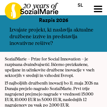
SL
HR
HU
SK
SL
a
Razpis
Projekti
Novice
Mediji
Podkast
Kontakt
Razpis 2026
Izvajate projekt, ki naslavlja aktualne
družbene izzive in predstavlja
inovativne rešitve?
SozialMarie – Prize for Social Innovation – je
razpisana dvaindvajsetič. Iščemo preizkušene,
upeljane in učinkovite družbene inovacije v vseh
sektorjih v srednji in vzhodni Evropi.
15 najboljših družbenih inovacij bo 11. maja 2026 na
Dunaju prejelo nagrado SozialMarie. Prvi trije
nagrajenci prejmejo nagrade v vrednosti 15.000
EUR, 10.000 EUR in 5.000 EUR, naslednjih 12
nagrajencev pa vsak po 2.000 EUR.